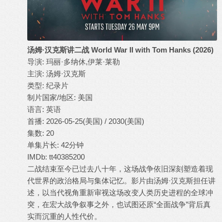
汤姆·汉克斯讲二战 World War II with Tom Hanks (2026)
导演: 玛丽·多纳休,伊莱·莱勒
主演: 汤姆·汉克斯
类型: 纪录片
制片国家/地区: 美国
语言: 英语
首播: 2026-05-25(美国) / 2030(美国)
集数: 20
单集片长: 42分钟
IMDb: tt40385200
二战结束至今已过去八十年，这场战争依旧深刻塑造着现
代世界的政治格局与集体记忆。影片由汤姆·汉克斯担任讲
述，以当代视角重新审视这场改变人类历史进程的全球冲
突，在宏大战争叙事之外，也试图还原“全面战争”背后真
实而沉重的人性代价。