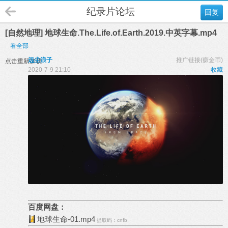
纪录片论坛
回复
[自然地理] 地球生命.The.Life.of.Earth.2019.中英字幕.mp4
看全部
远尘浪子
推广链接(赚金币)
点击重新加载
2020-7-9 21:10
收藏
百度网盘：
地球生命-01.mp4
提取码：cnfb