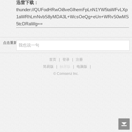
迅雷下载：
thunder://QUFodHRwOi8veGlhemFpLnN1YW5taWFvLXp
1aWRhLmNvbS8yMDA3L+WcsOeQg+eUn+WRvS0wMS
5tcDRaWg==
点击重新加载
首页
|
登录
|
注册
简易版
|
触屏版
|
电脑版
|
© Comsenz Inc.